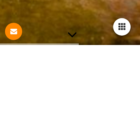
In Klang
Im Folgenden ist MehrSichSelbstSein als Klang
wiedergegeben, gesungen von
Johanne Baumhöfener
.